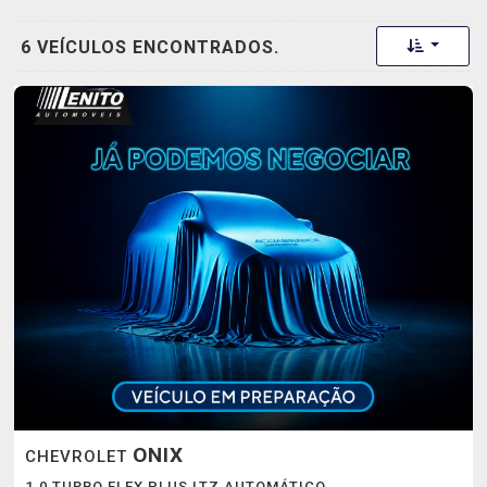
Toggle 
6 VEÍCULOS ENCONTRADOS.
ONIX
CHEVROLET
1.0 TURBO FLEX PLUS LTZ AUTOMÁTICO