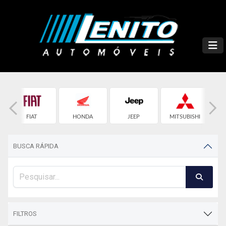
FIAT
HONDA
JEEP
MITSUBISHI
BUSCA RÁPIDA
FILTROS