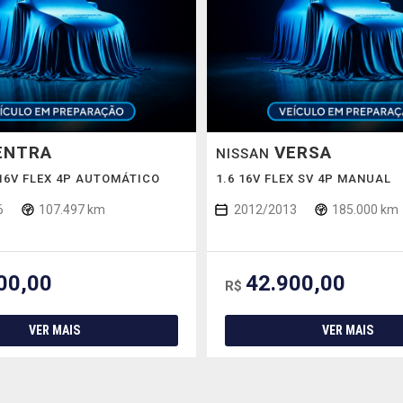
ENTRA
VERSA
NISSAN
 16V FLEX 4P AUTOMÁTICO
1.6 16V FLEX SV 4P MANUAL
6
107.497 km
2012/2013
185.000 km
00,00
42.900,00
R$
VER MAIS
VER MAIS