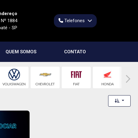
ndereço
, Nº 1884
Telefones
baté - SP
QUEM SOMOS
CONTATO
VOLKSWAGEN
CHEVROLET
FIAT
HONDA
J
Toggle 