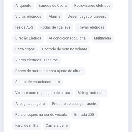
Ar quente
Bancos de Couro
Retrovisores elétricos
Vidros elétricos
Alarme
Desembaçador traseiro
Freios ABS
Rodas de liga leve
Travas elétricas
Direção Elétrica
Ar condicionado Digital
Multimídia
Porta copos
Controle de som no volante
Vidros elétricos Traseiros
Banco do motorista com ajuste de altura
Sensor de estacionamento
Volante com regulagem de altura
Airbag motorista
Airbag passageiro
Encosto de cabeça traseiro
Pára-choques na cor do veiculo
Entrada USB
Farol de milha
Câmera de ré