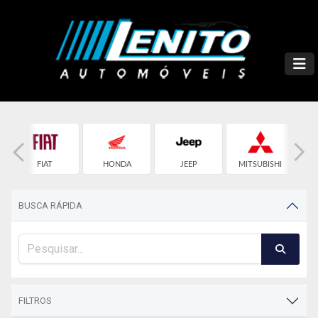
FIAT
HONDA
JEEP
MITSUBISHI
BUSCA RÁPIDA
FILTROS