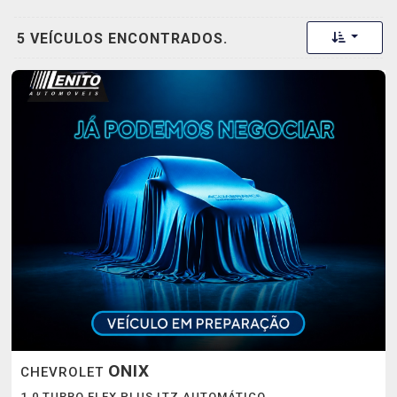
Toggle 
5 VEÍCULOS ENCONTRADOS.
ONIX
CHEVROLET
1.0 TURBO FLEX PLUS LTZ AUTOMÁTICO