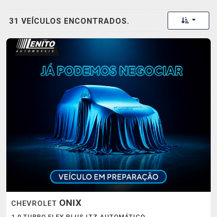
Toggle 
31 VEÍCULOS ENCONTRADOS.
ONIX
CHEVROLET
1.0 TURBO FLEX PLUS LTZ AUTOMÁTICO