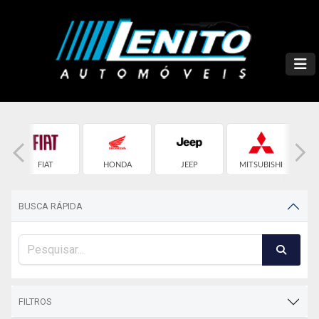
FIAT
HONDA
JEEP
MITSUBISHI
BUSCA RÁPIDA
FILTROS